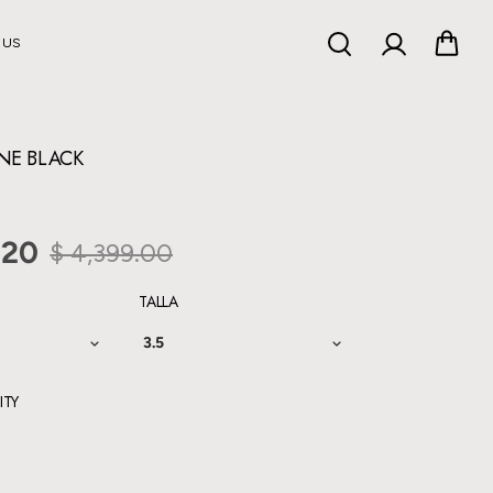
 US
INE BLACK
.20
$ 4,399.00
TALLA
3.5
ITY