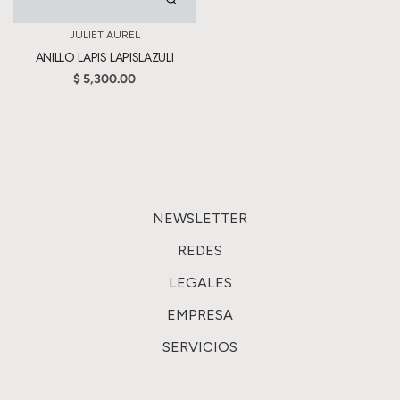
JULIET AUREL
ANILLO LAPIS LAPISLAZULI
$ 5,300.00
NEWSLETTER
REGISTRARSE
REDES
INSTAGRAM
LEGALES
FACEBOOK
CONDICIONES DE COMPRA
EMPRESA
TÉRMINOS Y CONDICIONES
ABOUT US
SERVICIOS
AVISO DE PRIVACIDAD
STORE
CONTACTO